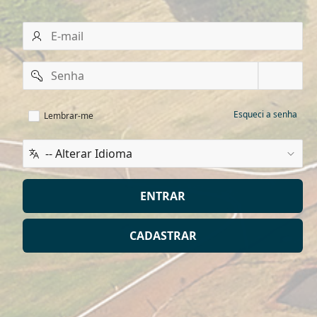
E-
mail
Senha
Remember
Esqueci a senha
Lembrar-me
username
Idioma
/
Language
ENTRAR
CADASTRAR